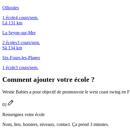
Ollioules
1 école
4 cours/sem.
L
à 131 km
La Seyne-sur-Mer
2 écoles
3 cours/sem.
S
à 134 km
Six-Fours-les-Plages
1 école
3 cours/sem.
Comment
ajouter
votre école ?
Westie Babies a pour objectif de promouvoir le west coast swing en Fra
01
Renseignez votre école
Nom, lieu, horaires, niveaux, contact. Ça prend 3 minutes.