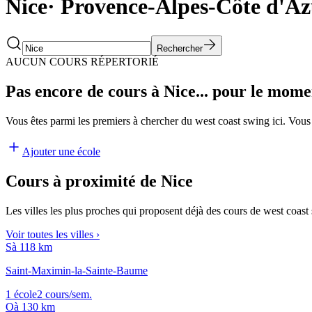
Nice
·
Provence-Alpes-Côte d'Az
Rechercher
AUCUN COURS RÉPERTORIÉ
Pas encore de cours à Nice...
pour le mome
Vous êtes parmi les premiers à chercher du west coast swing ici. Vous
Ajouter une école
Cours
à proximité
de Nice
Les villes les plus proches qui proposent déjà des cours de west coast
Voir toutes les villes
›
S
à 118 km
Saint-Maximin-la-Sainte-Baume
1 école
2 cours/sem.
O
à 130 km