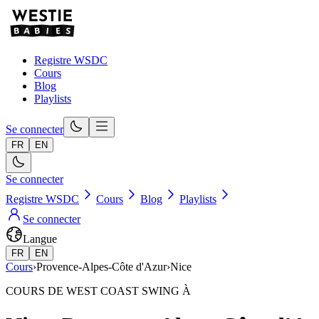
Registre WSDC
Cours
Blog
Playlists
Se connecter
FR
EN
Se connecter
Registre WSDC
Cours
Blog
Playlists
Se connecter
Langue
FR
EN
Cours
›
Provence-Alpes-Côte d'Azur
›
Nice
COURS DE WEST COAST SWING À