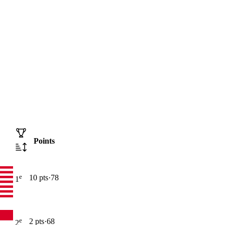
Points
e
10
pt
s
·
78
1
e
2
pt
s
·
68
2