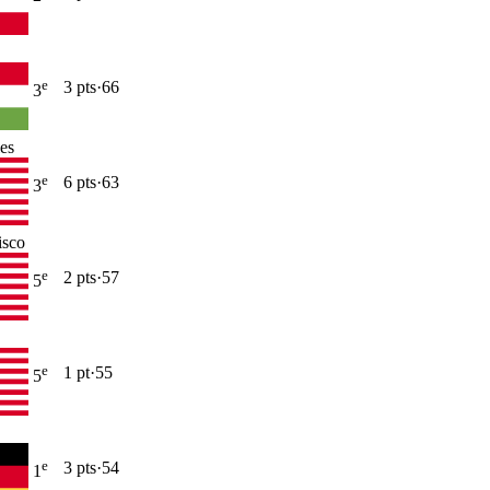
e
3
pt
s
·
66
3
es
e
6
pt
s
·
63
3
isco
e
2
pt
s
·
57
5
e
1
pt
·
55
5
e
3
pt
s
·
54
1