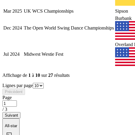
Mar
2025
UK WCS Championships
Sipson
Burbank
Dec
2024
The Open World Swing Dance Championships
Overland 
Jul
2024
Midwest Westie Fest
Affichage de
1
à
10
sur
27
résultats
Lignes par page
Précédent
Page
/
3
Suivant
All-star