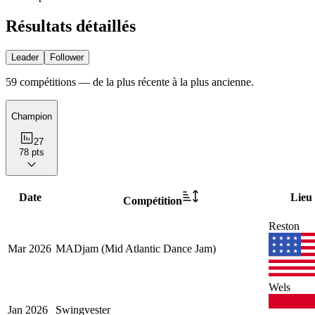
Résultats
détaillés
Leader
Follower
59 compétitions — de la plus récente à la plus ancienne.
Champion
27
78
pts
Date
Lieu
Compétition
Reston
Mar
2026
MADjam (Mid Atlantic Dance Jam)
Wels
Jan
2026
Swingvester