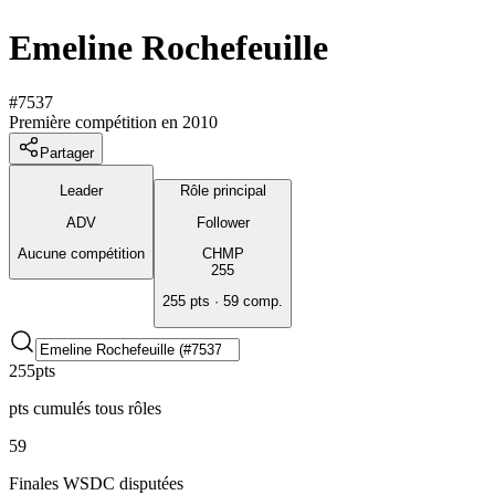
Emeline
Rochefeuille
#
7537
Première compétition en 2010
Partager
Leader
Rôle principal
ADV
Follower
Aucune compétition
CHMP
255
255 pts · 59 comp.
255
pts
pts cumulés tous rôles
59
Finales WSDC disputées