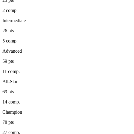
23
pts
2 comp.
Intermediate
26
pts
5 comp.
Advanced
59
pts
11 comp.
All-Star
69
pts
14 comp.
Champion
78
pts
27 comp.