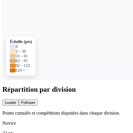
Échelle (pts)
0
2 – 30
31 – 61
62 – 91
92 – 122
123 +
Répartition par
division
Leader
Follower
Points cumulés et compétitions disputées dans chaque division.
Novice