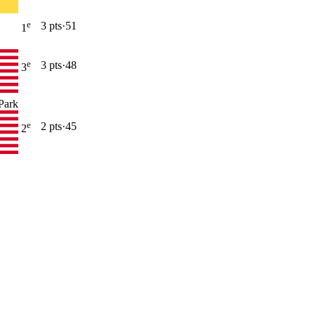
e
3
pt
s
·
51
1
e
3
pt
s
·
48
3
Park
e
2
pt
s
·
45
2