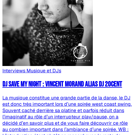
Interviews
Musique et DJs
DJ save my night : Vincent Morand alias DJ 20cent
La musique constitue une grande partie de la danse, le DJ
est donc très important lors d’une soirée west coast swing.
Souvent caché derrière sa platine et parfois réduit dans
l’imaginatif au rôle d’un interrupteur play/pause, on a
décidé d’en savoir plus et de vous faire découvrir ce rôle
au combien important dans l’ambiance d’une soirée. WB :