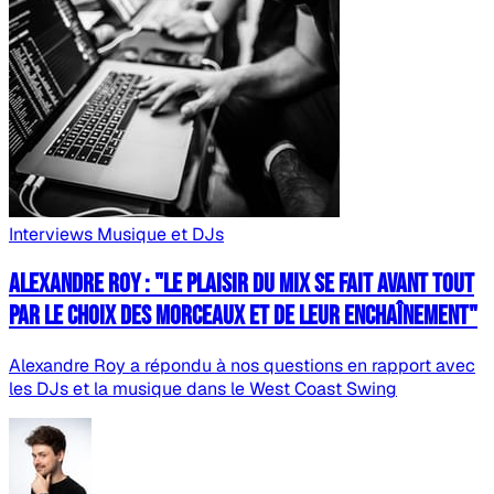
Interviews
Musique et DJs
Alexandre Roy : "Le plaisir du mix se fait avant tout
par le choix des morceaux et de leur enchaînement"
Alexandre Roy a répondu à nos questions en rapport avec
les DJs et la musique dans le West Coast Swing