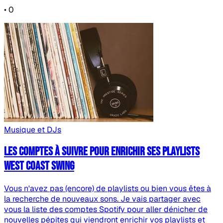
•
0
Musique et DJs
Les comptes à suivre pour enrichir ses playlists
West Coast Swing
Vous n'avez pas (encore) de playlists ou bien vous êtes à
la recherche de nouveaux sons. Je vais partager avec
vous la liste des comptes Spotify pour aller dénicher de
nouvelles pépites qui viendront enrichir vos playlists et