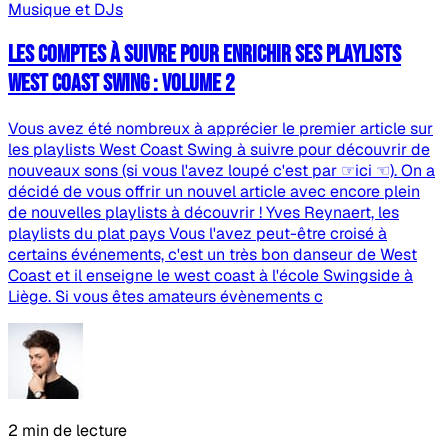
Musique et DJs
Les comptes à suivre pour enrichir ses playlists
West Coast Swing : Volume 2
Vous avez été nombreux à apprécier le premier article sur
les playlists West Coast Swing à suivre pour découvrir de
nouveaux sons (si vous l'avez loupé c'est par ☞ici ☜). On a
décidé de vous offrir un nouvel article avec encore plein
de nouvelles playlists à découvrir ! Yves Reynaert, les
playlists du plat pays Vous l'avez peut-être croisé à
certains événements, c'est un très bon danseur de West
Coast et il enseigne le west coast à l'école Swingside à
Liège. Si vous êtes amateurs évènements c
2 min de lecture