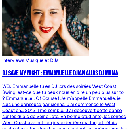
Interviews
Musique et DJs
DJ save my night : Emmanuelle Djian alias DJ MaMa
WB: Emmanuelle tu es DJ lors des soirées West Coast
Swing, est-ce que tu peux nous en dire un peu plus sur toi
? Emmanuelle : Of Course ! Je m’appelle Emmanuelle, je
suis une danseuse parisienne. J’ai commencé le West
Coast en… 2013 il me semble. J’ai découvert cette danse
sur les quais de Seine l’été. En bonne étudiante, les soirées
West Coast avaient lieu juste derrière ma fac, et j’étais
confrontée à tous les danseurs pendant les apéros avec les