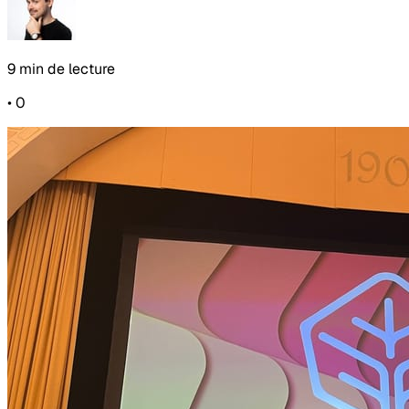
9 min de lecture
•
0