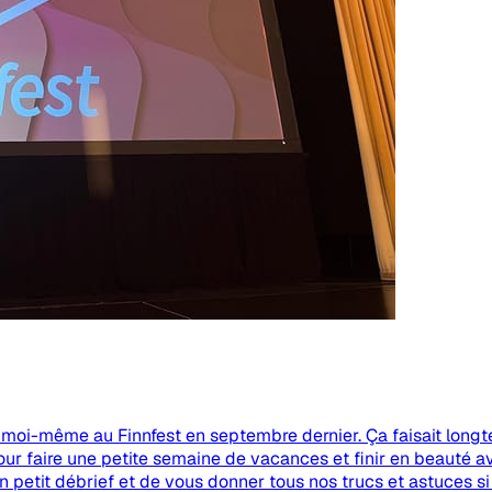
moi-même au Finnfest en septembre dernier. Ça faisait longte
r faire une petite semaine de vacances et finir en beauté a
un petit débrief et de vous donner tous nos trucs et astuces s